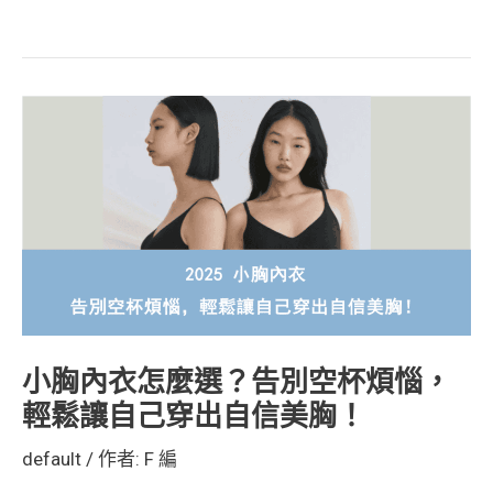
推
薦
款
式
小
看
胸
這
內
篇
衣
怎
麼
選？
告
小胸內衣怎麼選？告別空杯煩惱，
別
輕鬆讓自己穿出自信美胸！
空
杯
default
/ 作者:
F 編
煩