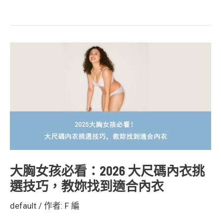
技
巧
攻
大
略
胸
女
孩
必
看：
2026
大
大胸女孩必看：2026 大尺碼內衣挑
尺
選技巧，教妳找到適合內衣
碼
內
default
/ 作者:
F 編
衣