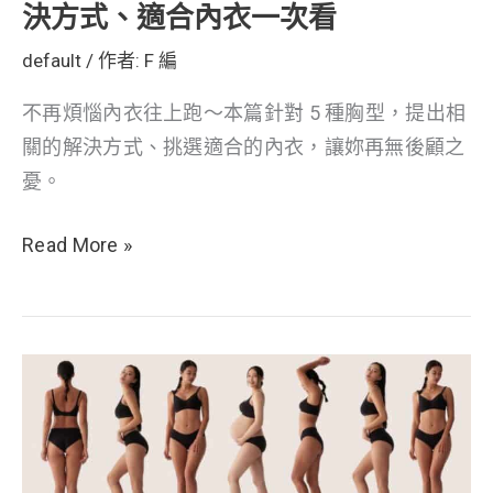
決方式、適合內衣一次看
孩
胸
default
/ 作者:
F 編
型
不再煩惱內衣往上跑～本篇針對 5 種胸型，提出相
解
關的解決方式、挑選適合的內衣，讓妳再無後顧之
決
憂。
方
式、
Read More »
適
合
內
衣
內
一
衣
次
肩
看
帶