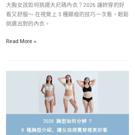
大胸女孩如何挑選大尺碼內衣？2026 讓妳穿的好
挑
看又舒服～ 在視覺上 5 種顯瘦的技巧一次看，輕鬆
選
挑選出對的內衣。
技
巧，
Read More »
教
妳
找
到
胸
適
型
合
如
內
何
衣
分
辨？
8